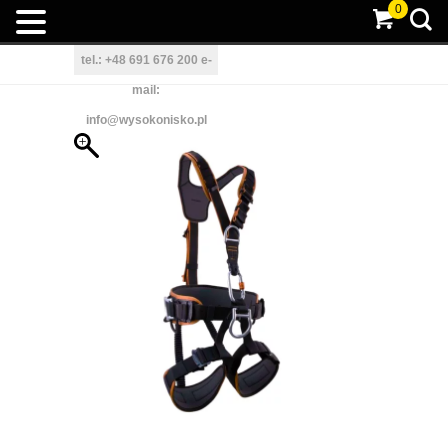
0
tel.: +48 691 676 200
e-
mail:
info@wysokonisko.pl