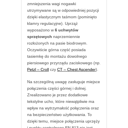
zmniejszenia wagi nogawki
utrzymywane są w odpowiedniej pozycji
dzięki elastycznym taśmom (pominięto
klamry regulacyjne). Uprząż
wyposażono w
6 uchwytów
sprzętowych
naprzemiennie
rozłożonych na pasie biodrowym.
Oczywiście górna część posiada
tasiemkę do montażu dowolnego
piersiowego przyrządu zaciskowego (np.
Petzl – Croll
czy
CT – Chest Ascender
).
Na szczególną uwagę zasługuje miejsce
połączenia części górnej i dolnej.
Zrealizowano je przez dodatkowe
tekstylne ucho, które niewątpliwie ma
wpływ na wytrzymałość połączenia oraz
na bezpieczeństwo użytkowania. To
dzięki temu, miejsce połączenia uprzęży
i punktu centralnego EN 813 nie jest