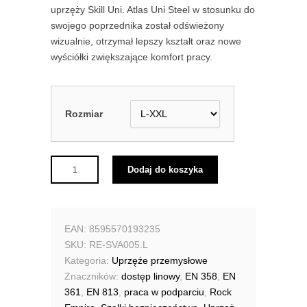
uprzęży Skill Uni. Atlas Uni Steel w stosunku do
swojego poprzednika został odświeżony
wizualnie, otrzymał lepszy kształt oraz nowe
wyściółki zwiększające komfort pracy.
Rozmiar
Dodaj do koszyka
EAN:
8595570193235
SKU:
RE-SVA005.L
Kategoria:
Uprzęże przemysłowe
Znaczników:
dostęp linowy
,
EN 358
,
EN
361
,
EN 813
,
praca w podparciu
,
Rock