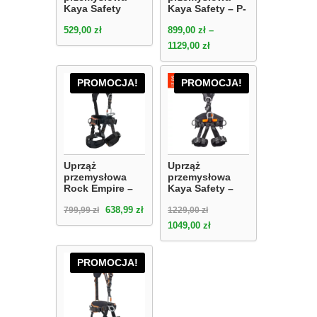
Kaya Safety
Kaya Safety – P-
(Rock) – P-453
455 YO
529,00
zł
899,00
zł
–
YO
1129,00
zł
PROMOCJA!
PROMOCJA!
Uprząż
Uprząż
przemysłowa
przemysłowa
Rock Empire –
Kaya Safety –
Skill Econ
Power Access
638,99
zł
799,99
zł
1229,00
zł
1049,00
zł
PROMOCJA!